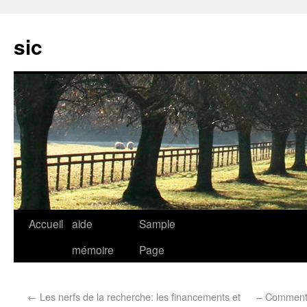
sic
Accueil
aide
Sample
mémoire
Page
←
Les nerfs de la recherche: les financements et
– Comment 